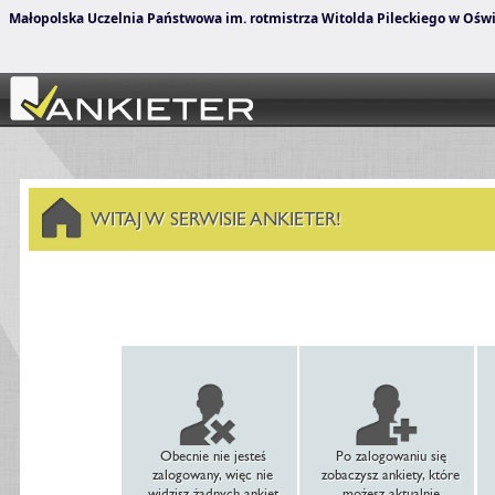
Małopolska Uczelnia Państwowa im. rotmistrza Witolda Pileckiego w Ośw
WITAJ W SERWISIE ANKIETER!
Obecnie nie jesteś
Po zalogowaniu się
zalogowany, więc nie
zobaczysz ankiety, które
widzisz żadnych ankiet
możesz aktualnie